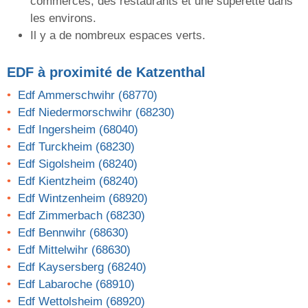
commerces, des restaurants et une supérette dans
les environs.
Il y a de nombreux espaces verts.
EDF
à proximité de Katzenthal
Edf Ammerschwihr (68770)
Edf Niedermorschwihr (68230)
Edf Ingersheim (68040)
Edf Turckheim (68230)
Edf Sigolsheim (68240)
Edf Kientzheim (68240)
Edf Wintzenheim (68920)
Edf Zimmerbach (68230)
Edf Bennwihr (68630)
Edf Mittelwihr (68630)
Edf Kaysersberg (68240)
Edf Labaroche (68910)
Edf Wettolsheim (68920)