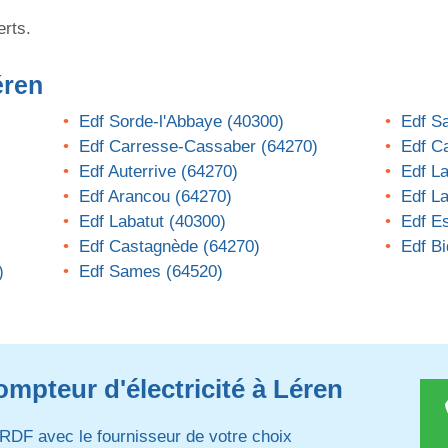
erts.
éren
Edf Sorde-l'Abbaye (40300)
Edf S
Edf Carresse-Cassaber (64270)
Edf C
Edf Auterrive (64270)
Edf La
Edf Arancou (64270)
Edf L
Edf Labatut (40300)
Edf E
Edf Castagnède (64270)
Edf B
)
Edf Sames (64520)
mpteur d'électricité à Léren
RDF avec le fournisseur de votre choix