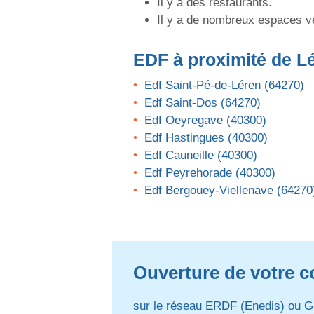
Il y a des restaurants.
Il y a de nombreux espaces v
EDF
à proximité de L
Edf Saint-Pé-de-Léren (64270)
Edf Saint-Dos (64270)
Edf Oeyregave (40300)
Edf Hastingues (40300)
Edf Cauneille (40300)
Edf Peyrehorade (40300)
Edf Bergouey-Viellenave (64270
Ouverture de votre co
sur le réseau ERDF (Enedis) ou G