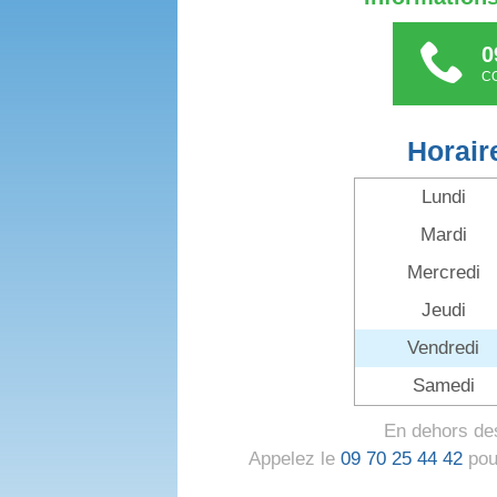
0
C
Horair
Lundi
Mardi
Mercredi
Jeudi
Vendredi
Samedi
En dehors des
Appelez le
09 70 25 44 42
pour