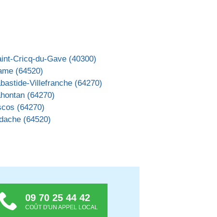
aint-Cricq-du-Gave (40300)
ame (64520)
bastide-Villefranche (64270)
ahontan (64270)
scos (64270)
idache (64520)
09 70 25 44 42
COÛT D'UN APPEL LOCAL