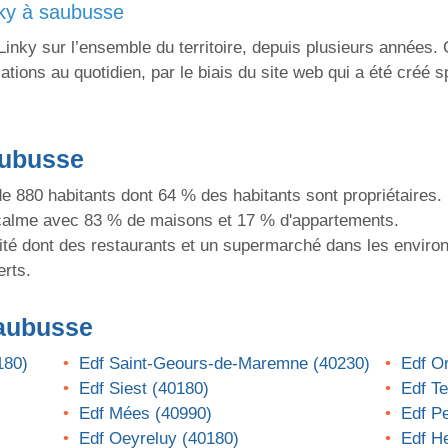
nky à saubusse
nky sur l’ensemble du territoire, depuis plusieurs années. 
tions au quotidien, par le biais du site web qui a été créé 
aubusse
880 habitants dont 64 % des habitants sont propriétaires.
alme avec 83 % de maisons et 17 % d'appartements.
té dont des restaurants et un supermarché dans les environ
erts.
Saubusse
180)
Edf Saint-Geours-de-Maremne (40230)
Edf Or
Edf Siest (40180)
Edf Te
Edf Mées (40990)
Edf P
Edf Oeyreluy (40180)
Edf H