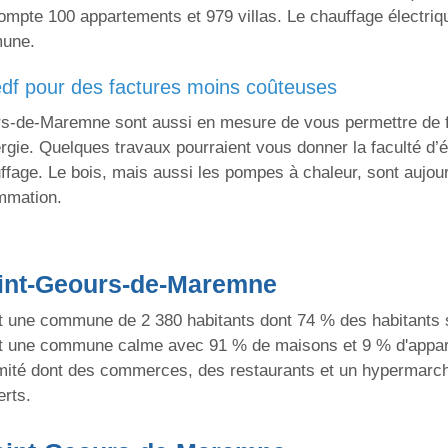
pte 100 appartements et 979 villas. Le chauffage électrique
mune.
r edf pour des factures moins coûteuses
rs-de-Maremne sont aussi en mesure de vous permettre de f
ergie. Quelques travaux pourraient vous donner la faculté 
ffage. Le bois, mais aussi les pompes à chaleur, sont aujou
mmation.
aint-Geours-de-Maremne
une commune de 2 380 habitants dont 74 % des habitants so
t une commune calme avec 91 % de maisons et 9 % d'appa
mité dont des commerces, des restaurants et un hypermarc
erts.