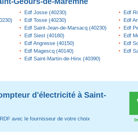
aint-Geours-de-Maremne
Edf Josse (40230)
Edf R
40230)
Edf Tosse (40230)
Edf A
Edf Saint-Jean-de-Marsacq (40230)
Edf P
Edf Siest (40180)
Edf M
Edf Angresse (40150)
Edf S
Edf Magescq (40140)
Edf Sa
Edf Saint-Martin-de-Hinx (40390)
mpteur d'électricité à Saint-
RDF avec le fournisseur de votre choix
I