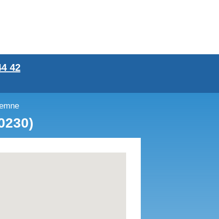
44 42
remne
0230)