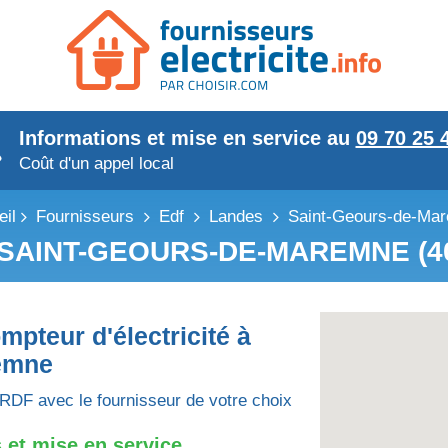
Informations et mise en service au
09 70 25 
Coût d'un appel local
eil
Fournisseurs
Edf
Landes
Saint-Geours-de-Ma
SAINT-GEOURS-DE-MAREMNE (4
mpteur d'électricité à
emne
RDF avec le fournisseur de votre choix
 et mise en service