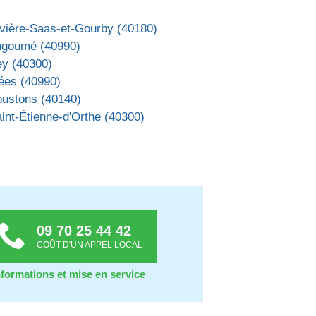
ivière-Saas-et-Gourby (40180)
ngoumé (40990)
ey (40300)
ées (40990)
oustons (40140)
int-Étienne-d'Orthe (40300)
09 70 25 44 42
COÛT D'UN APPEL LOCAL
nformations et mise en service