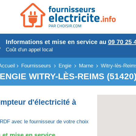
Informations et mise en service au
09 70 25 
Coût d'un appel local
Accueil
Fournisseurs
Engie
Marne
Witry-lès-Reim
ENGIE WITRY-LÈS-REIMS (51420
mpteur d'électricité à
RDF avec le fournisseur de votre choix
 et mise en service