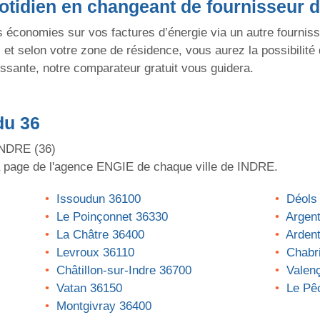
tidien en changeant de fournisseur d
s économies sur vos factures d’énergie via un autre fournis
e, et selon votre zone de résidence, vous aurez la possibili
essante, notre comparateur gratuit vous guidera.
du 36
INDRE
(36)
a page de l'agence
ENGIE
de chaque ville de
INDRE
.
Issoudun 36100
Déols
Le Poinçonnet 36330
Argen
La Châtre 36400
Arden
Levroux 36110
Chabr
Châtillon-sur-Indre 36700
Valen
Vatan 36150
Le Pê
Montgivray 36400