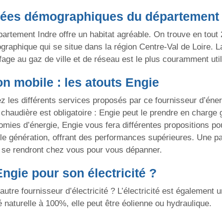
nées démographiques du département 
partement Indre offre un habitat agréable. On trouve en tou
graphique qui se situe dans la région Centre-Val de Loire.
fage au gaz de ville et de réseau est le plus couramment util
n mobile : les atouts Engie
rez les différents services proposés par ce fournisseur d’én
re chaudière est obligatoire : Engie peut le prendre en charge
omies d’énergie, Engie vous fera différentes propositions pou
lle génération, offrant des performances supérieures. Une p
ie se rendront chez vous pour vous dépanner.
ngie pour son électricité ?
tre fournisseur d’électricité ? L’électricité est également u
é naturelle à 100%, elle peut être éolienne ou hydraulique.