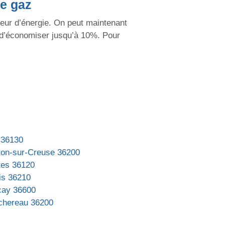
e gaz
seur d’énergie. On peut maintenant
té d’économiser jusqu’à 10%. Pour
 36130
ton-sur-Creuse 36200
tes 36120
is 36210
çay 36600
chereau 36200