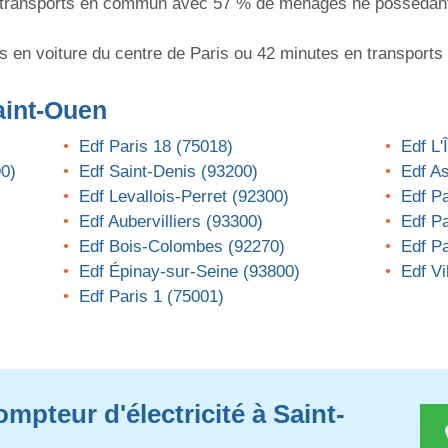
n transports en commun avec 57 % de ménages ne possédant p
tes en voiture du centre de Paris ou 42 minutes en transpor
aint-Ouen
Edf Paris 18 (75018)
Edf L'
90)
Edf Saint-Denis (93200)
Edf As
Edf Levallois-Perret (92300)
Edf Pa
Edf Aubervilliers (93300)
Edf Pa
Edf Bois-Colombes (92270)
Edf Pa
Edf Épinay-sur-Seine (93800)
Edf Vi
Edf Paris 1 (75001)
mpteur d'électricité à Saint-