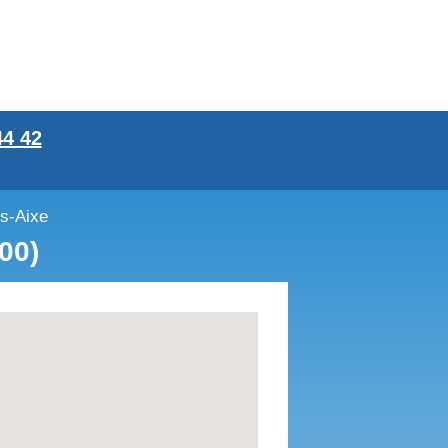
44 42
us-Aixe
00)