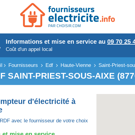
Informations et mise en service au
09 70 25 
Coût d'un appel local
l
Fournisseurs
Edf
Haute-Vienne
Saint-Priest-so
F SAINT-PRIEST-SOUS-AIXE (877
mpteur d'électricité à
e
RDF avec le fournisseur de votre choix
 et mise en service