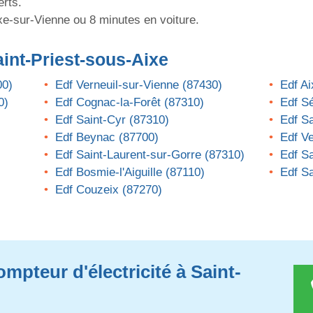
erts.
ixe-sur-Vienne ou 8 minutes en voiture.
int-Priest-sous-Aixe
00)
Edf Verneuil-sur-Vienne (87430)
Edf Ai
0)
Edf Cognac-la-Forêt (87310)
Edf Sé
Edf Saint-Cyr (87310)
Edf Sa
Edf Beynac (87700)
Edf V
Edf Saint-Laurent-sur-Gorre (87310)
Edf S
Edf Bosmie-l'Aiguille (87110)
Edf Sa
Edf Couzeix (87270)
mpteur d'électricité à Saint-