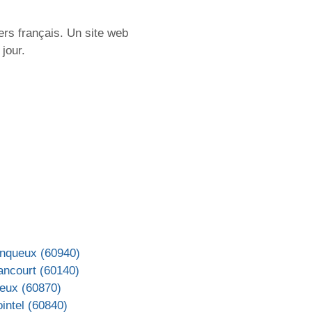
ers français. Un site web
jour.
inqueux (60940)
ancourt (60140)
ieux (60870)
intel (60840)