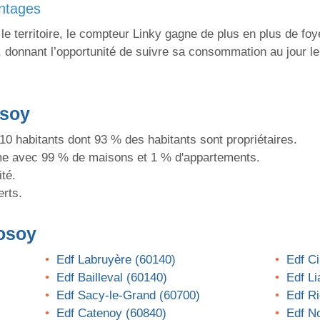
antages
 territoire, le compteur Linky gagne de plus en plus de foy
, donnant l’opportunité de suivre sa consommation au jour le 
osoy
 habitants dont 93 % des habitants sont propriétaires.
 avec 99 % de maisons et 1 % d'appartements.
té.
erts.
osoy
Edf Labruyère (60140)
Edf C
Edf Bailleval (60140)
Edf Li
Edf Sacy-le-Grand (60700)
Edf R
Edf Catenoy (60840)
Edf No