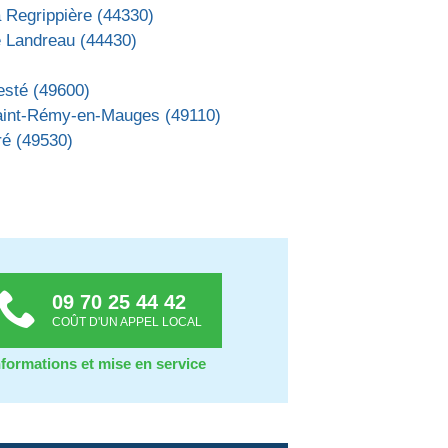
 Regrippière (44330)
e Landreau (44430)
esté (49600)
aint-Rémy-en-Mauges (49110)
ré (49530)
09 70 25 44 42
COÛT D'UN APPEL LOCAL
nformations et mise en service