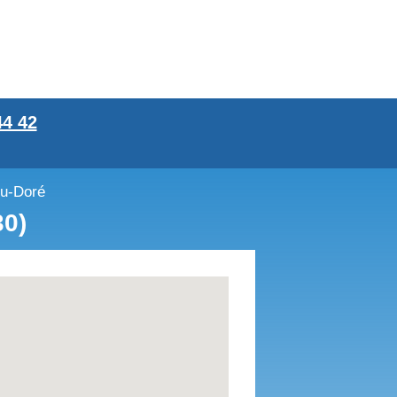
44 42
du-Doré
0)