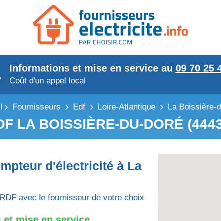
Informations et mise en service au
09 70 25 
Coût d'un appel local
l
Fournisseurs
Edf
Loire-Atlantique
La Boissière-
DF LA BOISSIÈRE-DU-DORÉ (4443
mpteur d'électricité à La
RDF avec le fournisseur de votre choix
 et mise en service