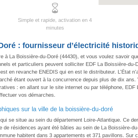
Simple et rapide, activation en 4
minutes
oré : fournisseur d’électricité histori
vre à La Boissière-du-Doré (44430), et vous voulez savoir que
onnels et particuliers peuvent solliciter EDF La Boissière-du-D
’est en revanche ENEDIS qui en est le distributeur. L’État n’a
rché étant ouvert à la concurrence depuis plus de dix ans. V
ratives : en allant sur le site internet ou par téléphone, E
effectuer vos démarches.
ques sur la ville de la boissière-du-doré
qui se situe au sein du département Loire-Atlantique. Ce der
re de résidences ayant été bâties au sein de La Boissière-d
mune habitent dans 3 appartements et 371 pavillons. Sur cet