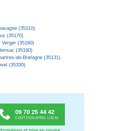
havagne (35310)
ruz (35170)
 Verger (35160)
alensac (35160)
hartres-de-Bretagne (35131)
vel (35330)
09 70 25 44 42
COÛT D'UN APPEL LOCAL
nformations et mise en service