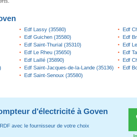
erts.
oven
Edf Lassy (35580)
Edf C
Edf Guichen (35580)
Edf B
Edf Saint-Thurial (35310)
Edf Le
Edf Le Rheu (35650)
Edf T
Edf Laillé (35890)
Edf C
)
Edf Saint-Jacques-de-la-Lande (35136)
Edf Bo
Edf Saint-Senoux (35580)
ompteur d'électricité à Goven
RDF avec le fournisseur de votre choix
I